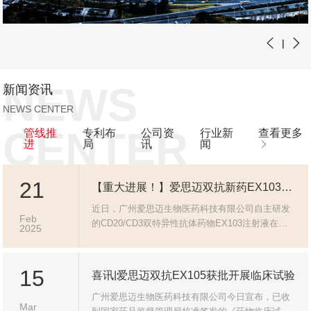
|
NEWS
新闻资讯
NEWS CENTER
CENTER
管线推
专利布
公司资
行业新
查看更多
进
局
讯
闻
21
【重大进展！】爱思迈双抗新药EX103初步II期临床数据再创佳绩，疗效显著超越全球同类产品，同时将进军自免领域！
近日，广州爱思迈生物医药科技有限公司自主研发
Feb
的CD20/CD3双特异性抗体药物EX103注射液在复
2025
发/难治B细胞非霍奇金淋巴瘤（NHL）临床研究中
取得突破性进展，II期初步临床数据持续亮眼，更
为其在自身免疫疾病领域大放异彩提供坚实基础！
15
喜讯|爱思迈双抗EX105获批开展临床试验
广州爱思迈生物医药科技有限公司今日宣布，已收
Mar