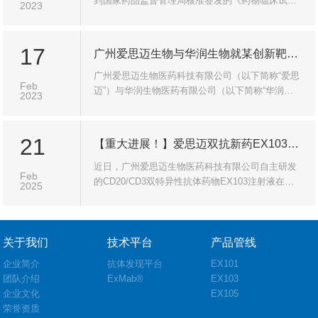
到国家药品监督管理局核准签发的《药物临床试验
2023
批准通知书》，批准其Ⅰ类新药注射用EX105开展针
对晚期恶性实体瘤的临床试验。
17
广州爱思迈生物与华润生物就某创新靶点双特异性抗体药物合作开发达成战略意向协议
广州爱思迈生物医药科技有限公司（以下简称“爱思
Feb
迈”）与华润生物医药有限公司（以下简称“华润生
2023
物”）近日宣布，就爱思迈某创新靶点双特异性抗体
药物的合作开发签署了战略合作意向协议。
21
【重大进展！】爱思迈双抗新药EX103初步II期临床数据再创佳绩，疗效显著超越全球同类产品，同时将进军自免领域！
近日，广州爱思迈生物医药科技有限公司自主研发
Feb
的CD20/CD3双特异性抗体药物EX103注射液在复
2025
发/难治B细胞非霍奇金淋巴瘤（NHL）临床研究中
取得突破性进展，II期初步临床数据持续亮眼，更
为其在自身免疫疾病领域大放异彩提供坚实基础！
关于我们
技术平台
产品管线
企业简介
抗体发现平台
EX101
团队介绍
ExMab®
EX103
企业文化
EX105
荣誉资质