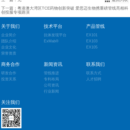
下一篇：粤港澳大湾区TCE药物创新突破 爱思迈生物携重磅管线亮相科
创投服专项路演
关于我们
技术平台
产品管线
企业简介
抗体发现平台
EX101
团队介绍
ExMab®
EX103
企业文化
EX105
荣誉资质
商务合作
新闻资讯
联系我们
研发合作
管线推进
联系方式
投资关系
专利布局
人才招聘
公司资讯
行业新闻
关注我们